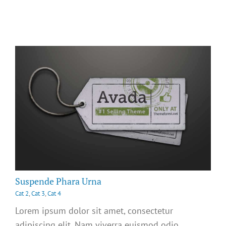
Suspende Phara Urna
Cat 2
,
Cat 3
,
Cat 4
Lorem ipsum dolor sit amet, consectetur
adipiscing elit. Nam viverra euismod odio,