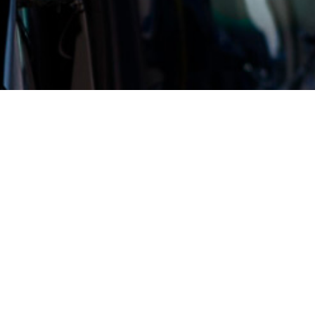
mann Busbet
ist für Personenbeförde
und Schülerverkehr