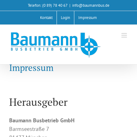
Zum
Telefon: (0 89) 78 40 67
|
info@baumannbus.de
Inhalt
Kontakt
Login
Impressum
springen
Impressum
Herausgeber
Baumann Busbetrieb GmbH
Barmseestraße 7