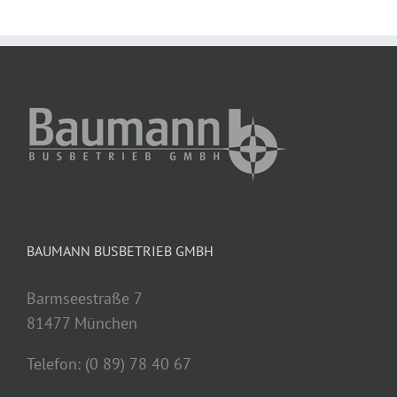
BAUMANN BUSBETRIEB GMBH
Barmseestraße 7
81477 München
Telefon: (0 89) 78 40 67