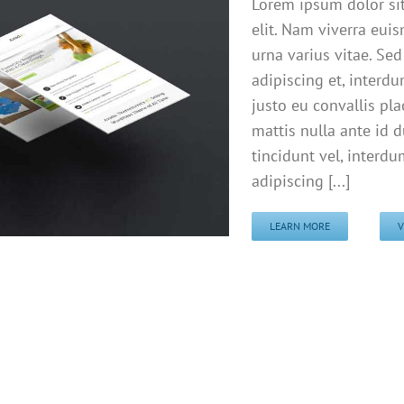
Lorem ipsum dolor sit
elit. Nam viverra eui
urna varius vitae. Sed
adipiscing et, interdu
justo eu convallis plac
mattis nulla ante id 
tincidunt vel, interd
adipiscing [...]
LEARN MORE
V