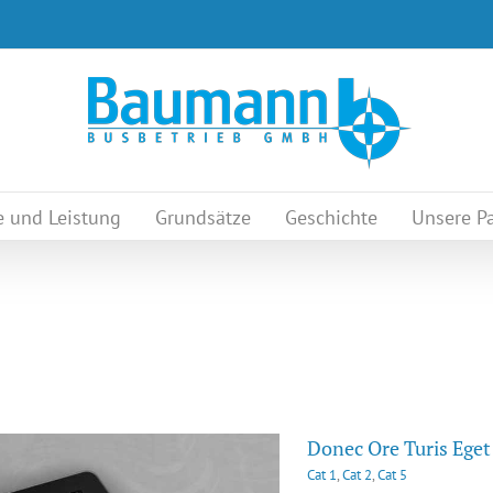
e und Leistung
Grundsätze
Geschichte
Unsere Pa
Donec Ore Turis Eget
Cat 1
,
Cat 2
,
Cat 5