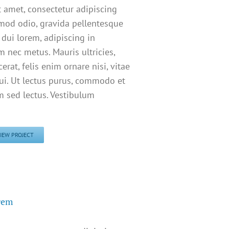
 amet, consectetur adipiscing
smod odio, gravida pellentesque
 dui lorem, adipiscing in
m nec metus. Mauris ultricies,
erat, felis enim ornare nisi, vitae
dui. Ut lectus purus, commodo et
um sed lectus. Vestibulum
IEW PROJECT
rem