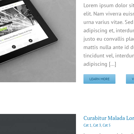
Lorem ipsum dolor sit
elit. Nam viverra eui
urna varius vitae. Sed
adipiscing et, interdu
justo eu convallis plac
mattis nulla ante id 
tincidunt vel, interd
adipiscing [...]
LEARN MORE
V
Curabitur Malada Lo
Cat 1
,
Cat 3
,
Cat 5