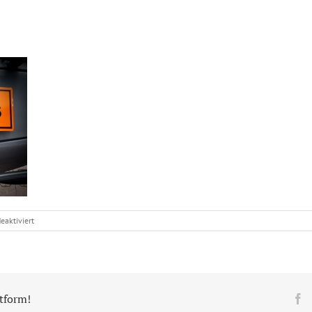
für
aktiviert
IMG_7427
atform!
F